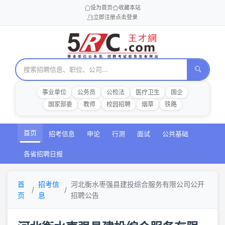
设为首页
收藏本站
立即注册
点击登录
事业单位
公务员
公检法
医疗卫生
国企
国家部委
教师
校园招聘
烟草
铁路
首页
招考信息
申论
行测
面试
公共基础
各省招聘日报
首
招考信
河北衡水枣强县建投综合服务有限公司公开
页
息
招聘公告