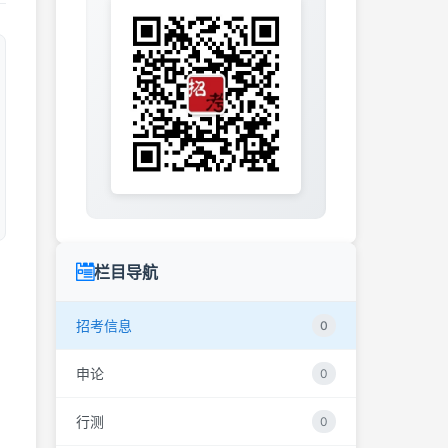
栏目导航
招考信息
0
申论
0
行测
0