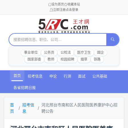
设为首页
收藏本站
立即注册
点击登录
事业单位
公务员
公检法
医疗卫生
国企
国家部委
教师
校园招聘
烟草
铁路
首页
招考信息
申论
行测
面试
公共基础
各省招聘日报
首
招考信
河北邢台市南和区人民医院医养康护中心招
页
息
聘公告