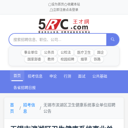
设为首页
收藏本站
立即注册
点击登录
事业单位
公务员
公检法
医疗卫生
国企
国家部委
教师
校园招聘
烟草
铁路
首页
招考信息
申论
行测
面试
公共基础
各省招聘日报
首
招考信
无锡市滨湖区卫生健康系统事业单位招聘
页
息
公告