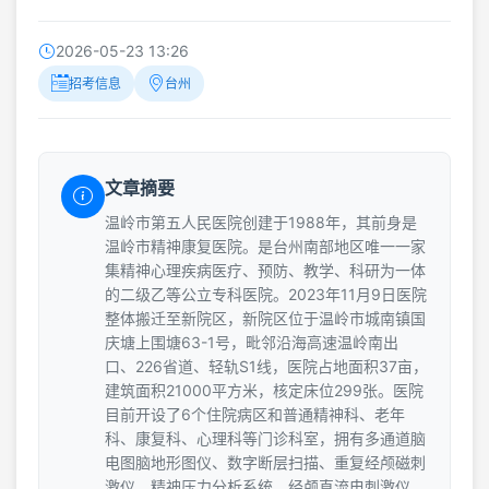
2026-05-23 13:26
招考信息
台州
文章摘要
温岭市第五人民医院创建于1988年，其前身是
温岭市精神康复医院。是台州南部地区唯一一家
集精神心理疾病医疗、预防、教学、科研为一体
的二级乙等公立专科医院。2023年11月9日医院
整体搬迁至新院区，新院区位于温岭市城南镇国
庆塘上围塘63-1号，毗邻沿海高速温岭南出
口、226省道、轻轨S1线，医院占地面积37亩，
建筑面积21000平方米，核定床位299张。医院
目前开设了6个住院病区和普通精神科、老年
科、康复科、心理科等门诊科室，拥有多通道脑
电图脑地形图仪、数字断层扫描、重复经颅磁刺
激仪、精神压力分析系统、经颅直流电刺激仪、