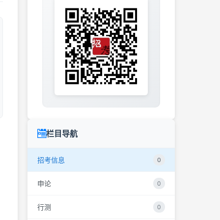
栏目导航
招考信息
0
申论
0
行测
0