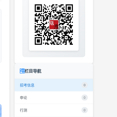
栏目导航
招考信息
0
申论
0
行测
0