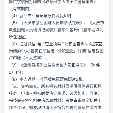
提供学信网打印的《教育部学历电子注册备案表》
（有效期内）；
（4）就业失业登记证原件及复印件；
（5）《大庆市就业困难人员申请认定表》、《大庆市
就业困难人员询访记录表》复印件各1份（复印地点为
所在社区）；
（6）通过微信“电子营业执照”“公积金查询”小程序查
询到的个人“投资任职信息”“公积金账户详情”信息截图
打印版（本人签字）；
（7）《肇州县招聘公益性岗位人员报名表》（附件
2）1份；
（8）本人近期一寸同版免冠蓝底照片2张。
（三）资格审查。所有报名材料须提供原件进行现场
核对，申请人报名时要信守承诺，必须如实、准确、
完整提交报名相关信息和材料；资格审查贯穿招聘工
作全过程，如发现申请人不符合招聘岗位条件或弄虚