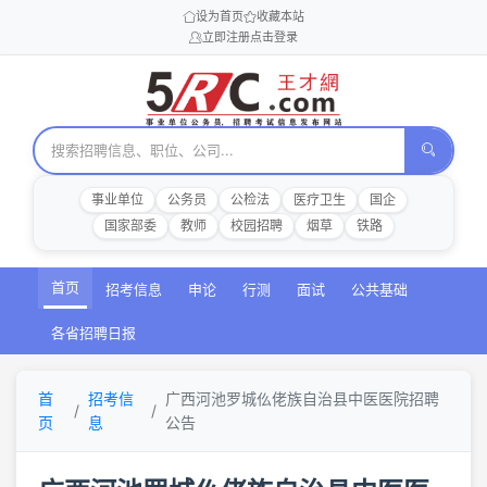
设为首页
收藏本站
立即注册
点击登录
事业单位
公务员
公检法
医疗卫生
国企
国家部委
教师
校园招聘
烟草
铁路
首页
招考信息
申论
行测
面试
公共基础
各省招聘日报
首
招考信
广西河池罗城仫佬族自治县中医医院招聘
页
息
公告