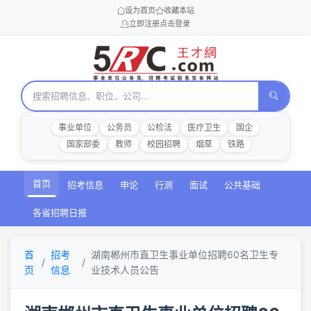
设为首页
收藏本站
立即注册
点击登录
事业单位
公务员
公检法
医疗卫生
国企
国家部委
教师
校园招聘
烟草
铁路
首页
招考信息
申论
行测
面试
公共基础
各省招聘日报
首
招考
湖南郴州市直卫生事业单位招聘60名卫生专
页
信息
业技术人员公告