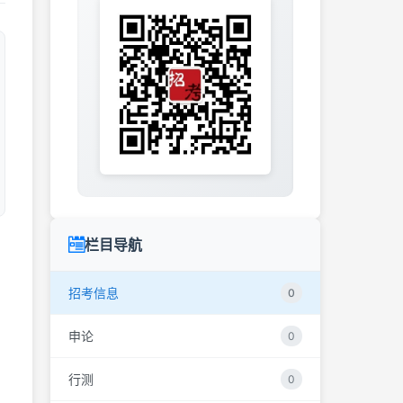
栏目导航
招考信息
0
申论
0
行测
0