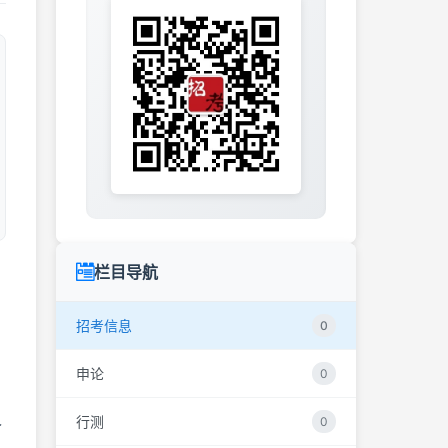
栏目导航
招考信息
0
申论
0
行测
0
含