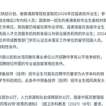
家统招计划、被普通高等院校录取的2026年应届高校毕业生；参
核合格后2年内的人员；国家统一招生的普通高校毕业生离校时
工作单位，其档案仍保留在原毕业学校，或者保留在各级毕业生
级人才交流服务机构和各级公共就业服务机构的毕业生；202
外学位并完成教育部门学历认证且未落实工作单位的留学回国人员。
限制性条件。
的中国公民和台湾同胞在事业单位公开招聘中享有公平竞争权利，
招聘岗位所需的专业或技能等相应条件。
校预备技师（技师）班毕业生可报名应聘学历要求为大学本科的岗
学专科的岗位。此条件中预备技师（技师）班毕业生视同具有大
公安部办公厅、人力资源和社会保障部办公厅、国家中医药管理局
等对待”政策的通知》（国卫办科教发〔2021〕18号）要求，