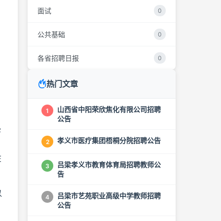
面试
0
公共基础
0
各省招聘日报
0
热门文章
山西省中阳荣欣焦化有限公司招聘
1
公告
学
孝义市医疗集团梧桐分院招聘公告
2
在
吕梁孝义市教育体育局招聘教师公
3
告
以
吕梁市艺苑职业高级中学教师招聘
4
公告