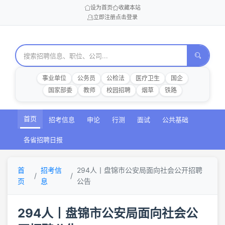
设为首页
收藏本站
立即注册
点击登录
事业单位
公务员
公检法
医疗卫生
国企
国家部委
教师
校园招聘
烟草
铁路
首页
招考信息
申论
行测
面试
公共基础
各省招聘日报
首
招考信
294人丨盘锦市公安局面向社会公开招聘
页
息
公告
294人丨盘锦市公安局面向社会公