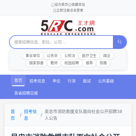
设为首页
收藏本站
立即注册
点击登录
事业单位
公务员
公检法
医疗卫生
国企
国家部委
教师
校园招聘
烟草
铁路
首页
招考信息
申论
行测
面试
公共基础
各省招聘日报
首
招考信
吴忠市消防救援支队面向社会公开招聘38
页
息
人公告