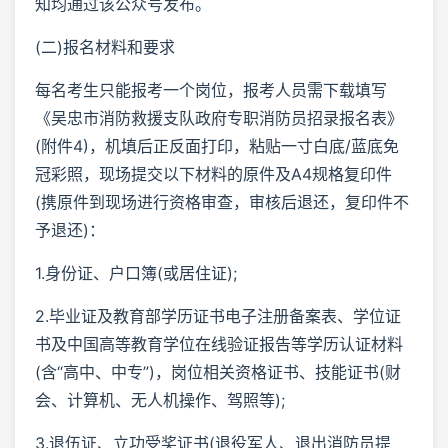
知均通过该公众号发布。
(二)报名材料和要求
每名考生只能报考一个岗位，报考人员需下载填写
《吴忠市消防救援支队政府专职消防员招录报名表》
(附件4)，机填后正反面打印，粘贴一寸白底/蓝底免
冠彩照，现场提交以下材料的原件及A4规格复印件
(携原件到现场进行资格审查，审核后退还，复印件不
予退还)：
1.身份证、户口簿(或居住证);
2.毕业证及教育部学历证书电子注册备案表、学位证
书及中国高等教育学位在线验证报告等学历认证材料
(含“高中、中专”)，岗位相关资格证书、技能证书(财
会、计算机、无人机操作、驾照等);
3.退伍证、立功受奖证书(退役军人、退出消防员提