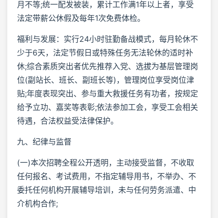
月不等;统一配发被装，累计工作满1年以上者，享受
法定带薪公休假及每年1次免费体检。
福利与发展：实行24小时驻勤备战模式，每月轮休不
少于6天，法定节假日或特殊任务无法轮休的适时补
休;综合素质突出者优先推荐入党、选拔为基层管理岗
位(副站长、班长、副班长等)，管理岗位享受岗位津
贴;年度表现突出、参与重大救援任务有功者，按规定
给予立功、嘉奖等表彰;依法参加工会，享受工会相关
待遇，合法权益受法律保护。
九、纪律与监督
(一)本次招聘全程公开透明，主动接受监督，不收取
任何报名、考试费用，不指定辅导用书，不举办、不
委托任何机构开展辅导培训，未与任何劳务派遣、中
介机构合作;