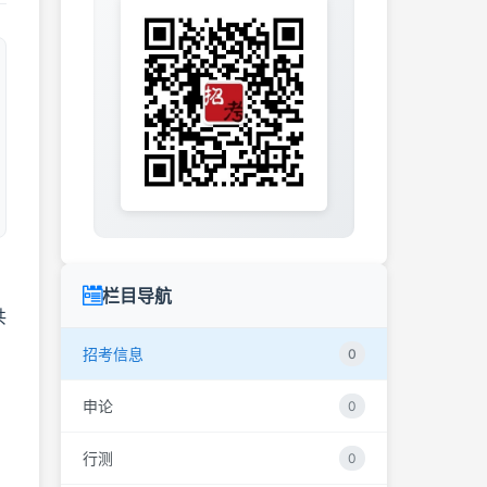
栏目导航
共
招考信息
0
申论
0
行测
0