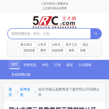
设为首页
收藏本站
立即注册
点击登录
事业单位
公务员
公检法
医疗卫生
国企
国家部委
教师
校园招聘
烟草
铁路
首页
招考信息
申论
行测
面试
公共基础
各省招聘日报
首
招考信
丽水市缙云县教育局下属学校公开招聘公
页
息
告