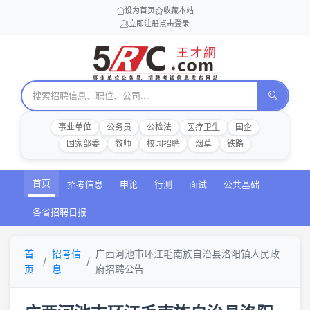
设为首页
收藏本站
立即注册
点击登录
事业单位
公务员
公检法
医疗卫生
国企
国家部委
教师
校园招聘
烟草
铁路
首页
招考信息
申论
行测
面试
公共基础
各省招聘日报
首
招考信
广西河池市环江毛南族自治县洛阳镇人民政
页
息
府招聘公告