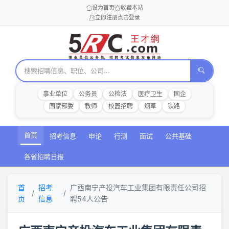
设为首页
收藏本站
立即注册
点击登录
事业单位
公务员
公检法
医疗卫生
国企
国家部委
教师
校园招聘
烟草
铁路
首页
招考信息
申论
行测
面试
公共基础
各省招聘日报
首
招考
广西南宁产投汽车工业集团有限责任公司招
页
信息
聘54人公告