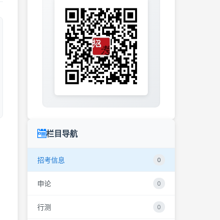
栏目导航
招考信息
0
申论
0
行测
0