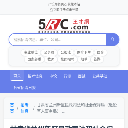
设为首页
收藏本站
立即注册
点击登录
事业单位
公务员
公检法
医疗卫生
国企
国家部委
教师
校园招聘
烟草
铁路
首页
招考信息
申论
行测
面试
公共基础
各省招聘日报
首
招考
甘肃省兰州新区民政司法和社会保障局（退役
页
信息
军人事务局） ...