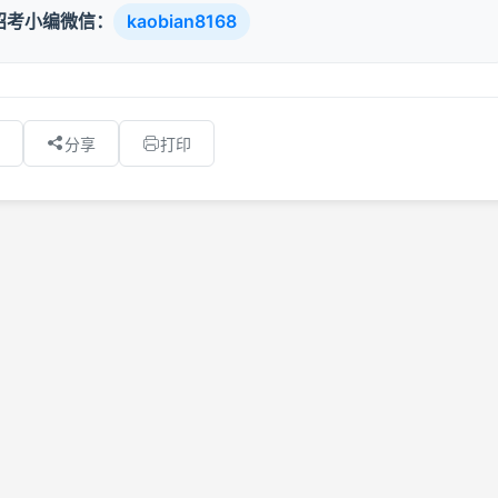
招考小编微信：
kaobian8168
分享
打印