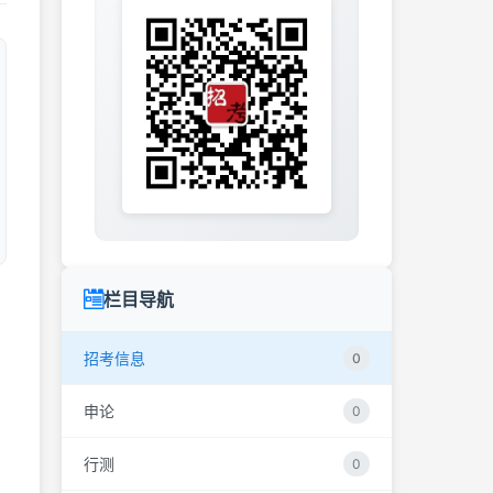
栏目导航
招考信息
0
申论
0
行测
0