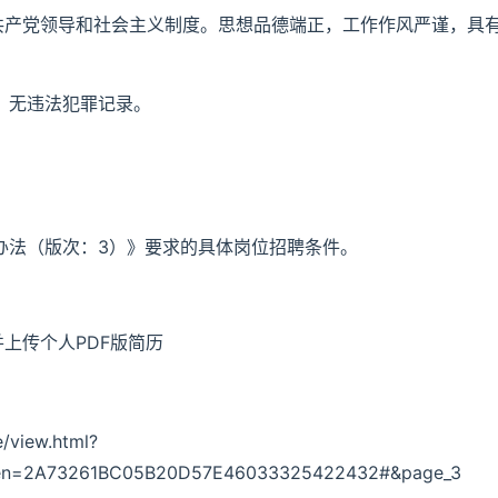
国共产党领导和社会主义制度。思想品德端正，工作作风严谨，具
，无违法犯罪记录。
。
办法（版次：3）》要求的具体岗位招聘条件。
上传个人PDF版简历
/view.html?
en=2A73261BC05B20D57E46033325422432#&page_3