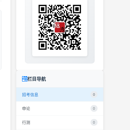
栏目导航
招考信息
0
申论
0
行测
0