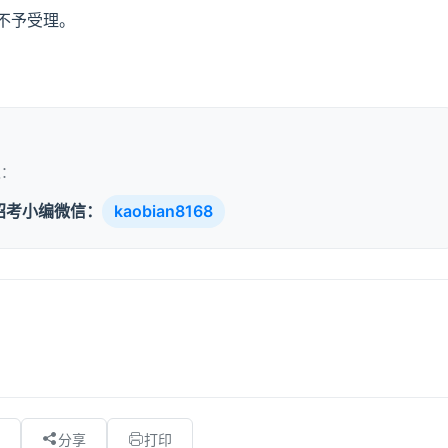
期不予受理。
取：
招考小编微信：
kaobian8168
分享
打印