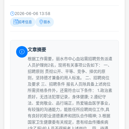
2026-06-06 13:58
招考信息
丽水
文章摘要
根据工作需要，丽水市中心血站需招聘劳务派遣
人员护理岗2名，现将有关事项公告如下： 一、
招聘原则 贯彻公开、平等、竞争、择优的原
则，坚持德才兼备的用人标准。 二、招聘岗位
及要求 三、招聘条件 报名人员除具备上述岗位
所需资格条件外，还需符合以下条件： 1.政治素
质好，无违法犯罪记录，身体健康; 2.遵纪守
法、爱岗敬业、品行端正，热爱输血医学事业，
有较强的沟通能力，能胜任所应聘岗位工作,具
有良好的职业道德素养和团队合作精神; 3.根据
国家卫生健康委有关规定，患有经血传播疾病
(含乙肝)的人员不得报考上述岗位。 四、待遇