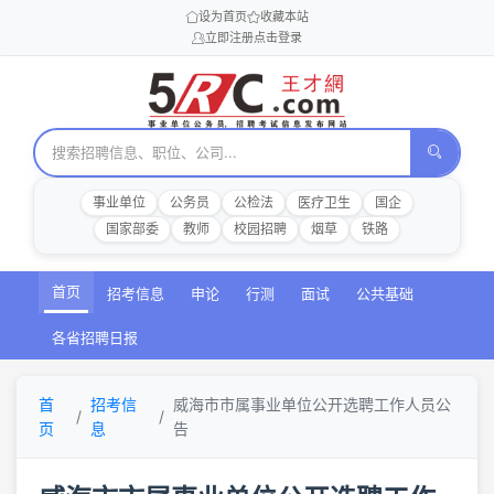
设为首页
收藏本站
立即注册
点击登录
事业单位
公务员
公检法
医疗卫生
国企
国家部委
教师
校园招聘
烟草
铁路
首页
招考信息
申论
行测
面试
公共基础
各省招聘日报
首
招考信
威海市市属事业单位公开选聘工作人员公
页
息
告