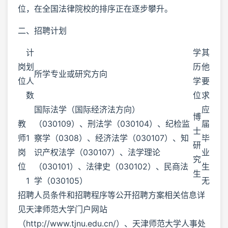
位，在全国法律院校的排序正在逐步攀升。
二、招聘计划
计
学
其
岗
划
历
他
所学专业或研究方向
位
人
学
要
数
位
求
国际法学（国际经济法方向）
应
博
教
（030109）、刑法学（030104）、纪检监
届
士
师
1
察学（0308）、经济法学（030107）、知
毕
研
岗
识产权法学（030107）、法学理论
业
究
位
（030101）、法律史（030102）、民商法
生
生
1
学（030105）
无
招聘人员条件和招聘程序等公开招聘方案相关信息详
见天津师范大学门户网站
（http://www.tjnu.edu.cn/）、天津师范大学人事处