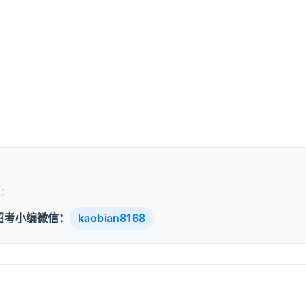
取：
招考小编微信：
kaobian8168