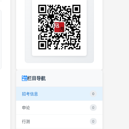
栏目导航
招考信息
0
申论
0
行测
0