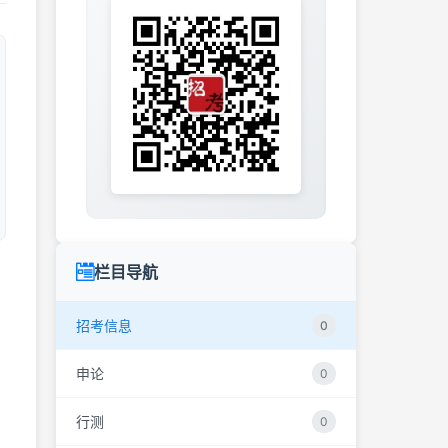
栏目导航
招考信息
0
申论
0
行测
0