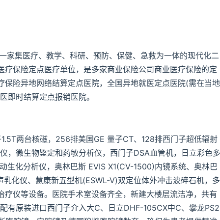
为一家集医疗、教学、科研、预防、保健、急救为一体的现代化二
医疗保险定点医疗单位，是多家商业保险公司商业医疗保险的定
疗保险异地网络结算定点医院，全国异地就医定点医院(需在当地
就医即时结算定点报销医院。
1.5T两台核磁，256排美国GE 量子CT、128排西门子超低辐射
仪，微生物鉴定和药敏分析仪，西门子DSA血管机，日立彩色
分析仪，奥林巴斯 EVIS X1(CV-1500)内镜系统、奥林巴
乳化仪、慧康新五型机(ESWL-V)双定位体外冲击波碎石机，多
治疗仪等设备。医院手术室设备齐全，新建大楼层流洁净，共有
有原装进口西门子介入大C、日立DHF-105CX中C、攀龙PS2