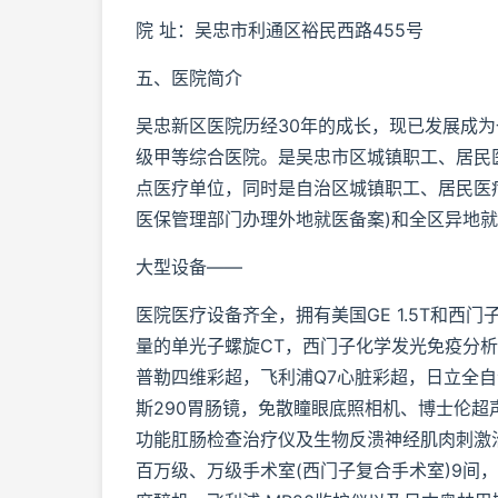
院 址：吴忠市利通区裕民西路455号
五、医院简介
吴忠新区医院历经30年的成长，现已发展成
级甲等综合医院。是吴忠市区城镇职工、居民
点医疗单位，同时是自治区城镇职工、居民医
医保管理部门办理外地就医备案)和全区异地
大型设备——
医院医疗设备齐全，拥有美国GE 1.5T和西门子
量的单光子螺旋CT，西门子化学发光免疫分析
普勒四维彩超，飞利浦Q7心脏彩超，日立全自动生化
斯290胃肠镜，免散瞳眼底照相机、博士伦超声
功能肛肠检查治疗仪及生物反溃神经肌肉刺激
百万级、万级手术室(西门子复合手术室)9间，配