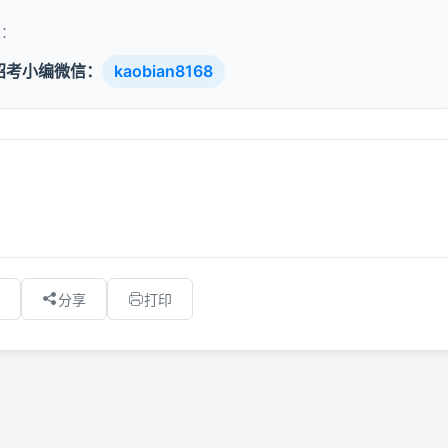
取：
招考小编微信：
kaobian8168
分享
打印