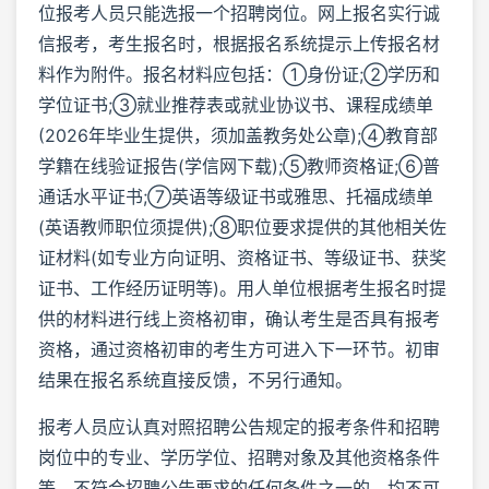
位报考人员只能选报一个招聘岗位。网上报名实行诚
信报考，考生报名时，根据报名系统提示上传报名材
料作为附件。报名材料应包括：①身份证;②学历和
学位证书;③就业推荐表或就业协议书、课程成绩单
(2026年毕业生提供，须加盖教务处公章);④教育部
学籍在线验证报告(学信网下载);⑤教师资格证;⑥普
通话水平证书;⑦英语等级证书或雅思、托福成绩单
(英语教师职位须提供);⑧职位要求提供的其他相关佐
证材料(如专业方向证明、资格证书、等级证书、获奖
证书、工作经历证明等)。用人单位根据考生报名时提
供的材料进行线上资格初审，确认考生是否具有报考
资格，通过资格初审的考生方可进入下一环节。初审
结果在报名系统直接反馈，不另行通知。
报考人员应认真对照招聘公告规定的报考条件和招聘
岗位中的专业、学历学位、招聘对象及其他资格条件
等，不符合招聘公告要求的任何条件之一的，均不可