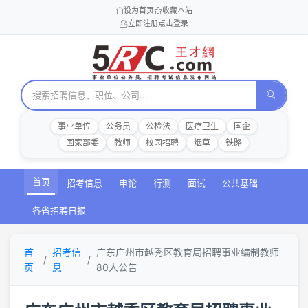
设为首页
收藏本站
立即注册
点击登录
事业单位
公务员
公检法
医疗卫生
国企
国家部委
教师
校园招聘
烟草
铁路
首页
招考信息
申论
行测
面试
公共基础
各省招聘日报
首
招考信
广东广州市越秀区教育局招聘事业编制教师
页
息
80人公告