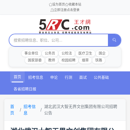
设为首页
收藏本站
立即注册
点击登录
事业单位
公务员
公检法
医疗卫生
国企
国家部委
教师
校园招聘
烟草
铁路
首页
招考信息
申论
行测
面试
公共基础
各省招聘日报
首
招考信
湖北武汉大智无界文创集团有限公司招聘
页
息
公告