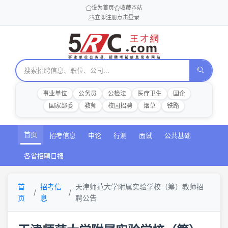
设为首页
收藏本站
立即注册
点击登录
事业单位
公务员
公检法
医疗卫生
国企
国家部委
教师
校园招聘
烟草
铁路
首页
招考信息
申论
行测
面试
公共基础
各省招聘日报
首
招考信
天津师范大学附属实验学校（筹）教师招
页
息
聘公告