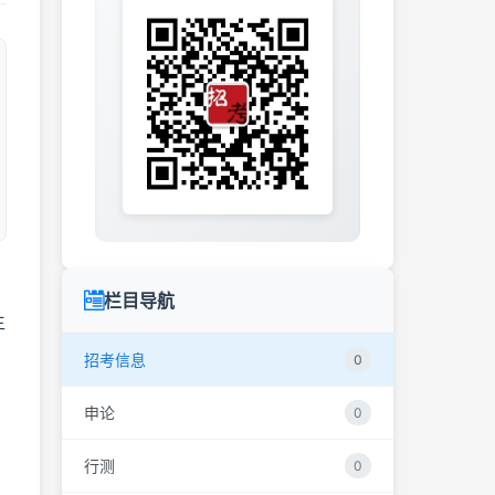
栏目导航
生
招考信息
0
申论
0
行测
0