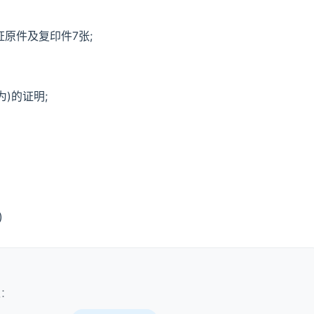
证原件及复印件7张;
)的证明;
)
取：