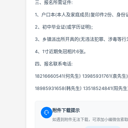
三、报名所需证件:
1、户口本(本人及家庭成员)复印件2份、身份
2、初中毕业证(或学历证明);
3、乡镇派出所开具的(无违法犯罪、涉毒等行为
4、1寸近期免冠相片6张。
四、报名联系电话:
18216660541(何先生) 13985931761(袁先生)
18985931658(韩先生) 13518524841(阳先生
附件下载提示
如遇到附件无法下载，可添加小编微信索