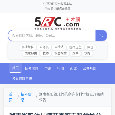
设为首页
收藏本站
立即注册
点击登录
事业单位
公务员
公检法
医疗卫生
国企
国家部委
教师
校园招聘
烟草
铁路
首页
招考信息
申论
行测
面试
公共基础
各省招聘日报
首
招考信
湖南衡阳幼儿师范高等专科学校公开招聘
页
息
公告