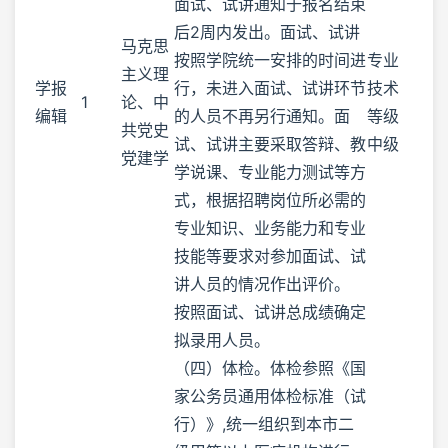
面试、试讲通知于报名结束
后2周内发出。面试、试讲
马克思
按照学院统一安排的时间进
专业
主义理
学报
行，未进入面试、试讲环节
技术
1
论、中
编辑
的人员不再另行通知。面
等级
共党史
试、试讲主要采取答辩、教
中级
党建学
学说课、专业能力测试等方
式，根据招聘岗位所必需的
专业知识、业务能力和专业
技能等要求对参加面试、试
讲人员的情况作出评价。
按照面试、试讲总成绩确定
拟录用人员。
（四）体检。体检参照《国
家公务员通用体检标准（试
行）》,统一组织到本市二