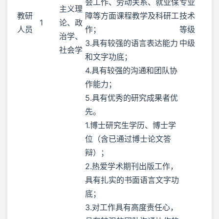
会工作、劳动关系、就业保
专业
主义理
教研
障等方面课程教学及科研工
技术
1
论、政
人员
作；
等级
治学、
3.具有较强的语言表达能力
中级
社会学
和文字功底；
4.具有较强的沟通和团队协
作能力；
5.具有优秀的研究成果者优
先。
1.博士研究生学历、博士学
位（含已通过博士论文答
辩）；
2.热爱学术期刊出版工作，
具有扎实的书面语言文字功
底；
3.对工作具有高度责任心，