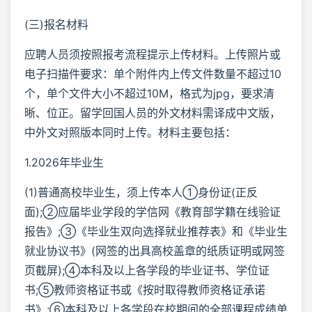
(三)报名材料
应聘人员须按照报考流程提示上传材料。上传照片或
电子扫描件要求：单个附件内上传文件数量不超过10
个，单个文件大小不超过10M，格式为jpg，要求清
晰、位正。留学回国人员的外文材料需译成中文版，
中外文对照版本同时上传。材料主要包括：
1.2026年毕业生
(1)普通高校毕业生，须上传本人①身份证(正反
面);②应届毕业学段的学信网《教育部学籍在线验证
报告》;③《毕业生双向选择就业推荐表》和《毕业生
就业协议书》(网签的出具高校盖章的纸质证明或网签
页截屏);④本科及以上各学段的毕业证书、学位证
书;⑤教师资格证书或《按时取得教师资格证承诺
书》;⑥本科及以上各学段在校期间的全部课程成绩单