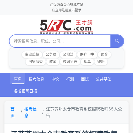
设为首页
收藏本站
立即注册
点击登录
事业单位
公务员
公检法
医疗卫生
国企
国家部委
教师
校园招聘
烟草
铁路
首页
招考信息
申论
行测
面试
公共基础
各省招聘日报
首
招考信
江苏苏州太仓市教育系统招聘教师65人公
页
息
告