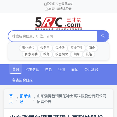
设为首页
收藏本站
立即注册
点击登录
事业单位
公务员
公检法
医疗卫生
国企
国家部委
教师
校园招聘
烟草
铁路
首页
招考信息
申论
行测
面试
公共基础
各省招聘日报
首
招考信
山东淄博包钢灵芝稀土高科技股份有限公司
页
息
招聘公告