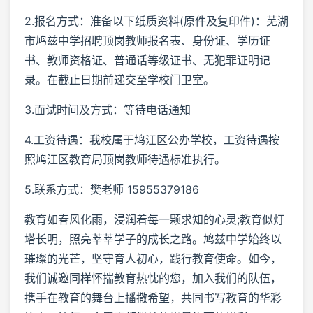
2.报名方式：准备以下纸质资料(原件及复印件)：芜湖
市鸠兹中学招聘顶岗教师报名表、身份证、学历证
书、教师资格证、普通话等级证书、无犯罪证明记
录。在截止日期前递交至学校门卫室。
3.面试时间及方式：等待电话通知
4.工资待遇：我校属于鸠江区公办学校，工资待遇按
照鸠江区教育局顶岗教师待遇标准执行。
5.联系方式：樊老师 15955379186
教育如春风化雨，浸润着每一颗求知的心灵;教育似灯
塔长明，照亮莘莘学子的成长之路。鸠兹中学始终以
璀璨的光芒，坚守育人初心，践行教育使命。如今，
我们诚邀同样怀揣教育热忱的您，加入我们的队伍，
携手在教育的舞台上播撒希望，共同书写教育的华彩