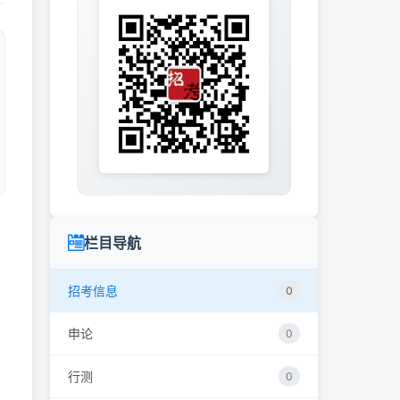
栏目导航
招考信息
0
申论
0
行测
0