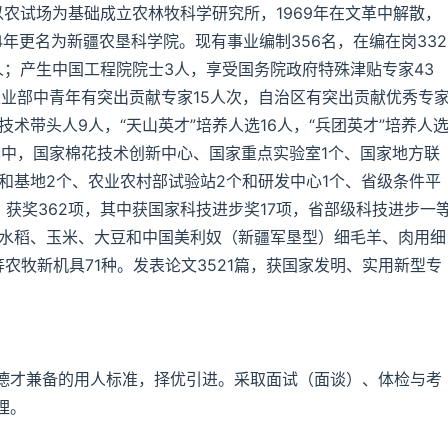
团以农试场为基础成立农林牧科学研究所，1969年在文革中解散，
84年更名为新疆农垦科学院。现有事业编制356名，在编在岗332
人；产生中国工程院院士3人，享受国务院政府特殊津贴专家43
业部中青年有突出贡献专家15人次，自治区有突出贡献优秀专
术带头人9人，“天山英才”培养人选16人，“兵团英才”培养人
其中，国家棉花技术创新中心、国家重点实验室1个、国家地方联
和基地2个、农业农村部试验站2个和研发中心1个、省级条件平
，获奖362项，其中获国家科技进步奖17项，省部级科技进步一
交水稻、玉米、大豆和中国美利奴（新疆军垦型）细毛羊、肉用细
农牧新机具71种。发表论文3521篇，获国家发明、实用新型专
德才兼备的用人标准，择优引进。采取面试（面谈）、体检与考
理。