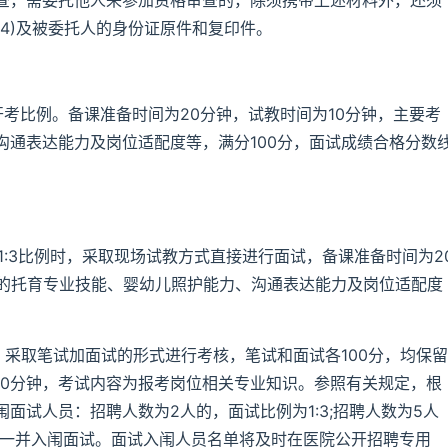
查，需委托他人来参加资格审查的，除须携带上述材料外，还须
4)及被委托人的身份证原件和复印件。
开考比例。备课准备时间为20分钟，试教时间为10分钟，主要考
沟通表达能力及岗位适配度等，满分100分，面试成绩合格分数
1:3比例时，采取现场试教方式直接进行面试，备课准备时间为2
员的托育专业技能、婴幼儿照护能力、沟通表达能力及岗位适配度
。
时，采取笔试加面试的形式进行考核，笔试和面试各100分，均保留
60分钟，考试内容为报考岗位相关专业知识。参照有关规定，根
面试人员：招聘人数为2人的，面试比例为1:3;招聘人数为5人
，一并入闱面试。面试入闱人员名单将及时在医院公开招聘专用