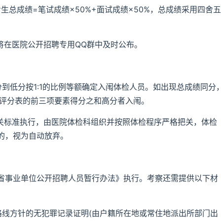
生总成绩=笔试成绩×50%+面试成绩×50%，总成绩采用四舍五
将在医院公开招聘专用QQ群中及时公布。
分到低分按1:1的比例等额确定入闱体检人员。如出现总成绩同分
试评分表的前三项要素得分之和高分者入闱。
相关标准执行，由医院体检科组织并按照体检程序严格把关，体检
的，视为自动放弃。
省事业单位公开招聘人员暂行办法》执行。考察还需提供以下材
路线方针的无犯罪记录证明(由户籍所在地或常住地派出所部门出