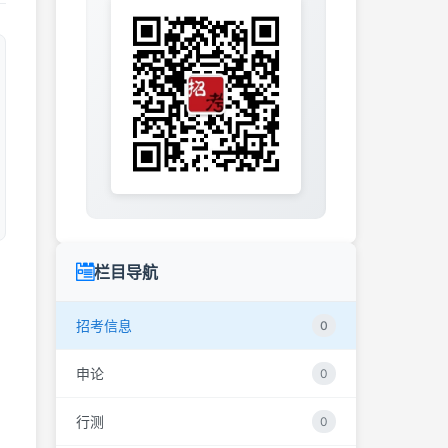
栏目导航
招考信息
0
申论
0
行测
0