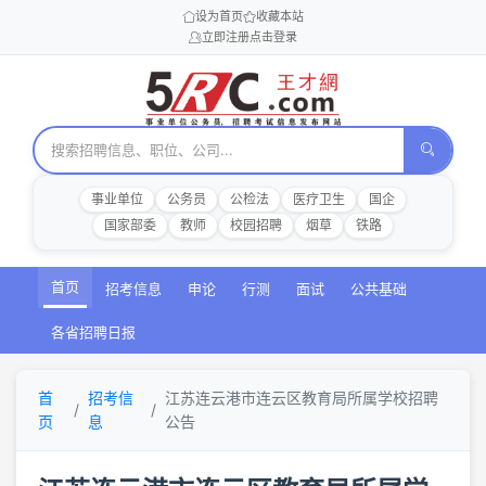
设为首页
收藏本站
立即注册
点击登录
事业单位
公务员
公检法
医疗卫生
国企
国家部委
教师
校园招聘
烟草
铁路
首页
招考信息
申论
行测
面试
公共基础
各省招聘日报
首
招考信
江苏连云港市连云区教育局所属学校招聘
页
息
公告