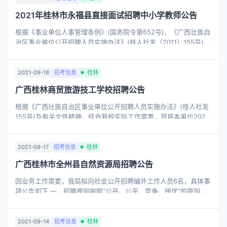
2021年桂林市永福县直接面试招聘中小学教师公告
根据《事业单位人事管理条例》(国务院令第652号)、《广西壮族自
治区事业单位公开招聘人员实施办法》(桂人社发〔2011〕155号)、
《自治区教育厅、自治区党委编办、自治区人力资源社会保障厅、
自治区财政厅关于进一 ...
2021-09-18
招考信息
桂林
广西桂林商贸旅游技工学校招聘公告
根据《广西壮族自治区事业单位公开招聘人员实施办法》(桂人社发
155号)及有关文件精神，结合我校实际工作需要，现将本单位2021
年度公开招聘有关事项公告如下：一、单位简介广西桂林商贸旅游
技工学校是具有独立法人资 ...
2021-09-17
招考信息
桂林
广西桂林市全州县自然资源局招聘公告
因业务工作需要，我局拟向社会公开招聘编外工作人员6名，具体事
项公告如下:一、招聘原则按照“公开、公平、竞争、择优”的原则，
坚持德才兼备的用人标准。二、招聘岗位的基本条件(一)年龄在18周
岁以上，40周岁以下( ...
2021-09-14
招考信息
桂林