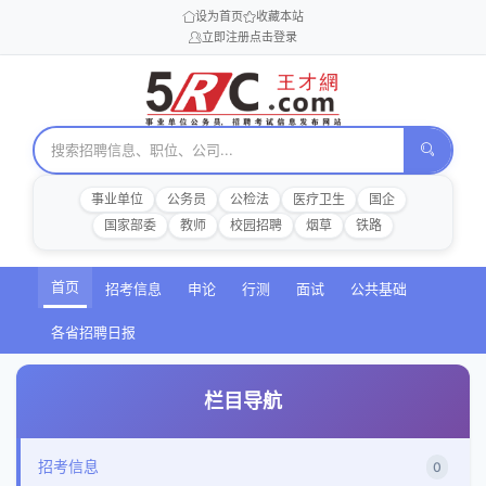
设为首页
收藏本站
立即注册
点击登录
事业单位
公务员
公检法
医疗卫生
国企
国家部委
教师
校园招聘
烟草
铁路
首页
招考信息
申论
行测
面试
公共基础
各省招聘日报
栏目导航
招考信息
0