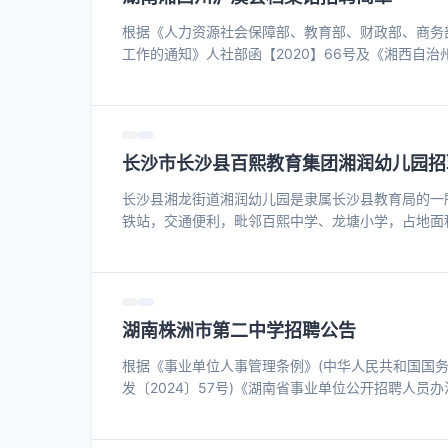
根据《人力资源社会保障部、教育部、财政部、商务
工作的通知》人社部函【2020】66号及《湘西自
制度)的通知》州人社发【2018】26号文件精神
现将有关事项公告如下: 一、招聘名额 泸溪县档案馆
历，近两年内毕业未就业的高校毕业生和16-24岁登记失
长沙市长沙县百熙教育集团湘润幼儿园招
长沙县湘龙街道湘润幼儿园是隶属长沙县教育局的一
铁站，交通便利，毗邻百熙中学、龙塘小学，占地面积4
童年的幸福蔓延一生”的办园宗旨，秉承“把每一个人
性”的教育理念，充分尊重和顺应儿童身心发展的规
究、悦创造”的新时代儿童，成就“有信念、有情操、
师携手共进、与家长联合共育、...
湖南株洲市第二中学招聘公告
根据《事业单位人事管理条例》(中华人民共和国国务
发〔2024〕57号)《湖南省事业单位公开招聘人员
作需要，现面向社会公开招聘高层次人才1名。现将有
准; 2.坚持公开、平等、竞争、择优的原则。 二、招