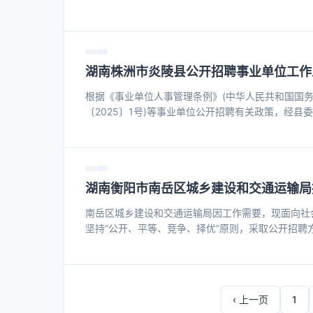
士、公交发展、健宁交通服务、公务用车服务、广告
新能源一家控股企业，村镇公交、北汽银建巴士汽车
该集团在册员工2350人，运营线路121条，运营车辆
湖南株洲市炎陵县公开招聘事业单位工作
根据《事业单位人事管理条例》(中华人民共和国国务
〔2025〕1号)等事业单位公开招聘有关政策，经
告如下： 一、招聘岗位、计划及要求 此次公开招聘岗
具备下列基本条件： 1.具有中华人民共和国国籍; 2
具有良好的政治素质和道德品行; 4.具备岗位所需的专
湖南衡阳市南岳区城乡建设和交通运输局
南岳区城乡建设和交通运输局因工作需要，现面向社
坚持“公开、平等、竞争、择优”原则，采取公开招聘
法大队办公室工作人员1名。 三、招聘条件 （一）基
45周岁以下； 3.具有大专及以上学历，专业不限；
件。 （二）有下列情形之一的，不符合报名招聘条件：
‹ 上一页
1