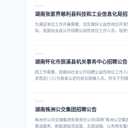
拥护中国共产党领导和社会主义制度; 3.具有良好的政
湖南张家界慈利县科技和工业信息化局招
为满足单位工作开展需要，切实做好公益性岗位开发
际，现面向全县公开招聘公益性岗位工作人员，现将有
招聘，择优聘用符合岗位要求的人员。 二、招聘岗位
门岗值守、来访登记、夜间巡逻、消防安全巡查、秩
卫生间、楼梯间等)的日常清洁、垃圾清运及物资归位。 
湖南怀化市辰溪县机关事务中心招聘公告
因工作需要，现面向社会公开招聘公益性岗位工作人员 1
求而定) (三)为我省认定的就业困难人员。符合下列
岁、女满40周岁人员; 2、城镇零就业家庭人员; 3 、
役人员; 7 、市州级以上劳动模范; 8、烈士家属; 
人员。 (四)有下列情形之一的不予招聘： 1、涉嫌
湖南株洲公交集团招聘公告
株洲市公共交通集团有限责任公司(简称“株洲公交集团
客运服务、新能源投资运营、文旅运输、公务用车服