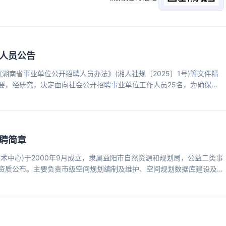
人员公告
《湖南省事业单位公开招聘人员办法》(湘人社规〔2025〕1号)等文件精
要，经研究，决定面向社会公开招聘事业单位工作人员25名，为确保此
 一、组织领导 为加强对本次公开招聘工作的组织、领导和监督，成立冷
小组办公室设在冷水江市人力资源和社会保障局，负责公开招聘工作的具体
全程参与监督。 二、招聘原则 (一)坚持德才兼备、以德为先的用人标
聘简章
术中心)于2000年9月成立，隶属益阳市自然资源和规划局，公益二类事
资质公布。主要负责市级空间规划编制及维护、空间规划数据库建设及应
感影像数据生产应用与统筹服务、自然资源调查监测与执法遥感应用等技
秀人才，经益阳市自然资源和规划局2026年第16次党组会议研究同意，
有关事项公告如下： 一、报考条件 (一)应聘者须具备的基本条件 1.