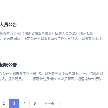
、物资、站场物业、运通公司、交发数科公司等九家全资企业，中普湘能
服务、电动汽车示范运营、湖南京建等四家参股企业。截至2025年底，
1195台，新能源公交车比例达100%。
人员公告
院令652号)和《湖南省事业单位公开招聘人员办法》(湘人社规
县委、县政府同意，决定公开招聘事业单位工作人员16人，现将有关事项公
位14个，招聘计划16个，详见附件。 二、招聘条件 (一)应聘人员必须
.遵守中华人民共和国宪法和法律，拥护中国共产党领导和社会主义制度; 3.
业或技能条件; 5.适应岗位要求的身体条件和心理素质; 6.
招聘公告
会公开招聘编外工作人员1名。现将有关事项公告如下： 一、招聘原则
方式，择优聘用。 二、招聘计划及岗位 本次招聘区交通运输综合行政执
本条件 1.遵纪守法，品行端正，无不良记录，身心健康； 2.女性，年龄
 4.具有较强的语言表达、沟通协调和文字综合能力，能熟练使用办公软
 1.参加非法组织、邪教组织或从事危害国家安全活动的； 2.
2
3
4
5
下一页 ›