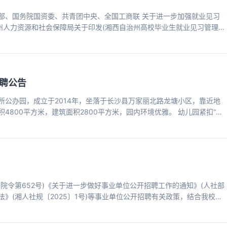
部、国务院国资委、共青团中央、全国工商联 关于进一步加强就业见习
治州人力资源和社会保障局关于印发(湘西自治州高校毕业生就业见习管理
及工作安排，档案馆将公开招聘1名高校毕业生从事综合岗位工作见习人员。
招聘见习人员1名。 二、招募对象及条件 (一)招募对象 具有大专以上学
业人员。 (二)招募条件 1.具有中华人民共和国国籍; 2.
聘公告
所公办园，成立于2014年，坐落于长沙县万家丽北路龙塘小区，靠近地
800平方米，建筑面积2800平方米，园内环境优雅。 幼儿园紧扣“让
放在心上，让每一个生命和谐发展”的办园理念，坚持“敬畏生命，顺应天
律，让孩子释放自己的天性，致力于培养“爱运动、乐表达、善交往、好探
有学识、有仁爱”的“四有”好老师，努力建设一所“与幼儿和美共长、与教
院令第652号)《关于进一步做好事业单位公开招聘工作的通知》(人社部
办法》(湘人社规〔2025〕1号)等事业单位公开招聘有关政策，结合我校工
关事项公告如下： 一、招聘原则 1.坚持德才兼备、以德为先的用人标
聘条件 1.具有中华人民共和国国籍; 2.遵守中华人民共和国宪法和法律，