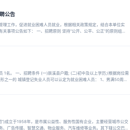
治素质和道德品行; 4.具备岗位所需的专业或技能条件; 5.
聘公告
管理工作，促进就业困难人员就业，根据相关政策规定，结合本单位实
关事项公告如下： 一、招聘原则 坚持“公开、公平、公正”的原则组织
及计划 慈利县科技和工业信息化局门卫1名。 工作职责：负责机关大院
序维护及突发事件初步应对，负责办公区域公共空间(含走廊、会议室、
三、招聘条件 (一)应聘人员应具备以下条件 1.
名。 一、招聘条件 (一)辰溪县户籍; (二)初中及以上学历;(根据岗位需
情形之一的 城镇登记失业人员可以认定为就业困难人员： 1、男满50周
享受城市居民最低生活保障人员; 4、残疾人员; 5、失地农民; 6 、军队退
9、抚养未成年子女的单亲家庭成员; 10 、连续失业一年以上的其他登记失业
违纪违法正在接受审查尚未作出结论的;
”)成立于1958年，是市属公益性、服务性国有企业，主要经营城市公交
务、广告传媒、智慧交通、物业服务、汽车维修等业务。其下辖公交巴