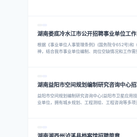
湖南娄底冷水江市公开招聘事业单位工作
根据《事业单位人事管理条例》(国务院令652号)和
神，结合我市事业单位编制、岗位空缺情况和工作需
次公开招聘工作顺利完成，现将有关事项公告如下：
水江市事业单位公开招聘工作领导小组(略)，领导
组织、实施、协调，市纪委监委派驻市委组织部纪检组
准;
湖南益阳市空间规划编制研究咨询中心招
益阳市空间规划编制研究咨询中心(益阳市卫星应用技
业单位，拥有城乡规划、工程测绘、工程咨询等多项
用、城市发展战略研究、规划技术审查服务、市级遥
术支撑服务工作。 为了进一步强化专业配置，选拔优
编研中心决定面向社会公开招聘1名编外工作人员。现将
湖南湘西州泸溪县档案馆招聘简章