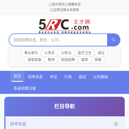
设为首页
收藏本站
立即注册
点击登录
事业单位
公务员
公检法
医疗卫生
国企
国家部委
教师
校园招聘
烟草
铁路
首页
招考信息
申论
行测
面试
公共基础
各省招聘日报
栏目导航
招考信息
0