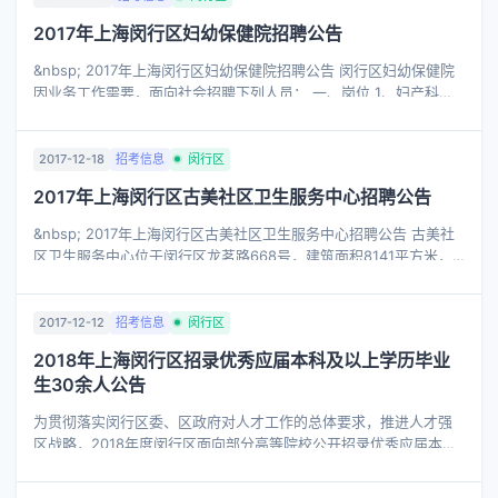
2017年上海闵行区妇幼保健院招聘公告
&nbsp; 2017年上海闵行区妇幼保健院招聘公告 闵行区妇幼保健院
因业务工作需要，面向社会招聘下列人员： 一、岗位 1、妇产科专
业或妇女保健专业岗位; 2、儿科或儿童保健专业岗位; 3、男性婚前
体检 ...
2017-12-18
招考信息
闵行区
2017年上海闵行区古美社区卫生服务中心招聘公告
&nbsp; 2017年上海闵行区古美社区卫生服务中心招聘公告 古美社
区卫生服务中心位于闵行区龙茗路668号，建筑面积8141平方米，
为辖区居民提供基本医疗、公共卫生、健康管理、健康干预服务。
中心下设7个社区卫 ...
2017-12-12
招考信息
闵行区
2018年上海闵行区招录优秀应届本科及以上学历毕业
生30余人公告
为贯彻落实闵行区委、区政府对人才工作的总体要求，推进人才强
区战略，2018年度闵行区面向部分高等院校公开招录优秀应届本科
及以上学历毕业生30-40名。一、指导思想为树立和落实科学的发
展观和人才观，通过选拔、储 ...