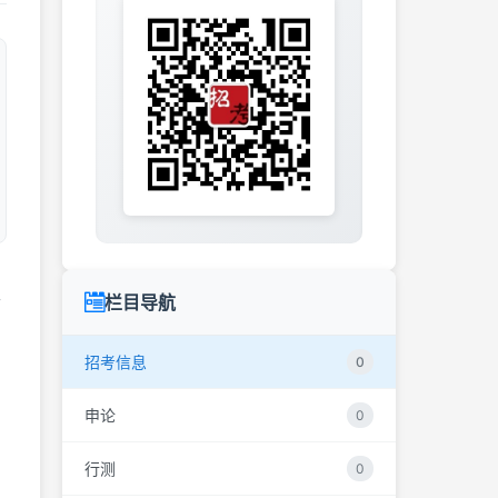
性
栏目导航
招考信息
0
申论
0
行测
0