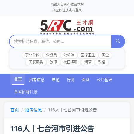
设为首页
收藏本站
立即注册
点击登录
事业单位
公务员
公检法
医疗卫生
国企
国家部委
教师
校园招聘
烟草
铁路
首页
招考信息
申论
行测
面试
公共基础
各省招聘日报
首页
招考信息
116人丨七台河市引进公告
116人丨七台河市引进公告