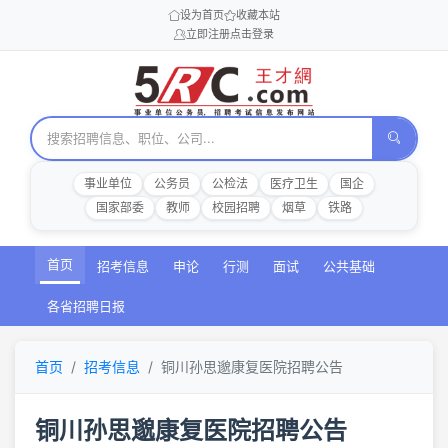
设为首页
收藏本站
立即注册
点击登录
事业单位
公务员
公检法
医疗卫生
国企
国家部委
教师
校园招聘
烟草
铁路
首页
招考信息
申论
行测
面试
公共基础
各省招聘日报
首页
招考信息
铜川孙思邈康复医院招聘公告
铜川孙思邈康复医院招聘公告