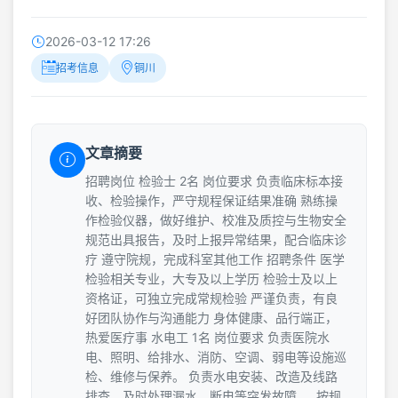
2026-03-12 17:26
招考信息
铜川
文章摘要
招聘岗位 检验士 2名 岗位要求 负责临床标本接
收、检验操作，严守规程保证结果准确 熟练操
作检验仪器，做好维护、校准及质控与生物安全
规范出具报告，及时上报异常结果，配合临床诊
疗 遵守院规，完成科室其他工作 招聘条件 医学
检验相关专业，大专及以上学历 检验士及以上
资格证，可独立完成常规检验 严谨负责，有良
好团队协作与沟通能力 身体健康、品行端正，
热爱医疗事 水电工 1名 岗位要求 负责医院水
电、照明、给排水、消防、空调、弱电等设施巡
检、维修与保养。 负责水电安装、改造及线路
排查，及时处理漏水、断电等突发故障。 .按规