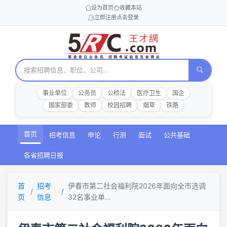
设为首页
收藏本站
立即注册
点击登录
事业单位
公务员
公检法
医疗卫生
国企
国家部委
教师
校园招聘
烟草
铁路
首页
招考信息
申论
行测
面试
公共基础
各省招聘日报
首
招考
伊春市第二社会福利院2026年面向全市选调
页
信息
32名事业单...