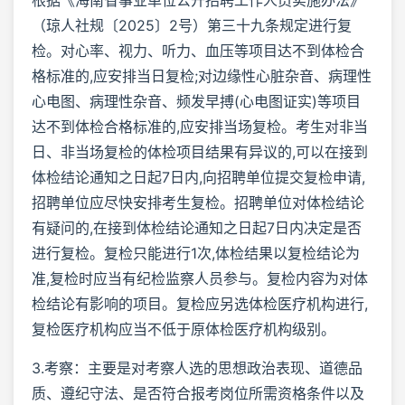
（琼人社规〔2025〕2号）第三十九条规定进行复
检。对心率、视力、听力、血压等项目达不到体检合
格标准的,应安排当日复检;对边缘性心脏杂音、病理性
心电图、病理性杂音、频发早搏(心电图证实)等项目
达不到体检合格标准的,应安排当场复检。考生对非当
日、非当场复检的体检项目结果有异议的,可以在接到
体检结论通知之日起7日内,向招聘单位提交复检申请,
招聘单位应尽快安排考生复检。招聘单位对体检结论
有疑问的,在接到体检结论通知之日起7日内决定是否
进行复检。复检只能进行1次,体检结果以复检结论为
准,复检时应当有纪检监察人员参与。复检内容为对体
检结论有影响的项目。复检应另选体检医疗机构进行,
复检医疗机构应当不低于原体检医疗机构级别。
3.考察：主要是对考察人选的思想政治表现、道德品
质、遵纪守法、是否符合报考岗位所需资格条件以及