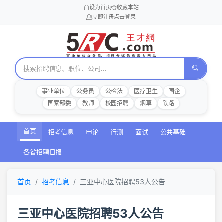
设为首页
收藏本站
立即注册
点击登录
事业单位
公务员
公检法
医疗卫生
国企
国家部委
教师
校园招聘
烟草
铁路
首页
招考信息
申论
行测
面试
公共基础
各省招聘日报
首页
招考信息
三亚中心医院招聘53人公告
三亚中心医院招聘53人公告