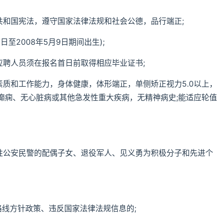
共和国宪法，遵守国家法律法规和社会公德，品行端正;
0日至2008年5月9日期间出生);
应聘人员须在报名首日前取得相应毕业证书;
素质和工作能力，身体健康，体形端正，单侧矫正视力5.0以上，
癫痫、无心脏病或其他急发性重大疾病，无精神病史;能适应轮值
牺牲公安民警的配偶子女、退役军人、见义勇为积极分子和先进个
路线方针政策、违反国家法律法规信息的;