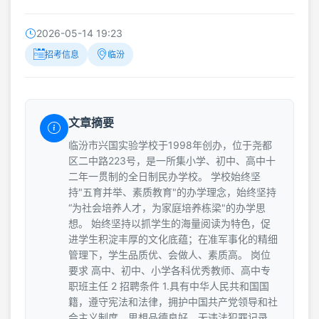
2026-05-14 19:23
招考信息
临汾
文章摘要
临汾市兴国实验学校于1998年创办，位于尧都
区二中路223号，是一所集小学、初中、高中十
二年一贯制的全日制民办学校。 学校始终坚
持"五育并举、素质教育"的办学理念，始终坚持
“为社会培养人才，为家庭培养栋梁"的办学思
想。 始终坚持以抓学生的海量阅读为特色，促
进学生积淀丰厚的文化底蕴；在准军事化的精细
管理下，学生品质优、会做人、素质高。 岗位
要求 高中、初中、小学各科优秀教师、高中专
职班主任 2 招聘条件 1.具有中华人民共和国国
籍，遵守宪法和法律，拥护中国共产党领导和社
会主义制度，思想品德良好，无违法犯罪记录，