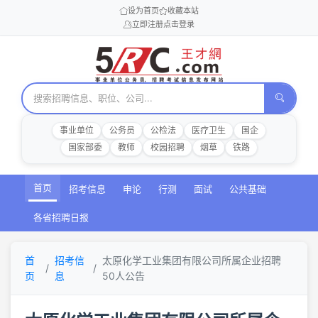
设为首页
收藏本站
立即注册
点击登录
事业单位
公务员
公检法
医疗卫生
国企
国家部委
教师
校园招聘
烟草
铁路
首页
招考信息
申论
行测
面试
公共基础
各省招聘日报
首
招考信
太原化学工业集团有限公司所属企业招聘
页
息
50人公告